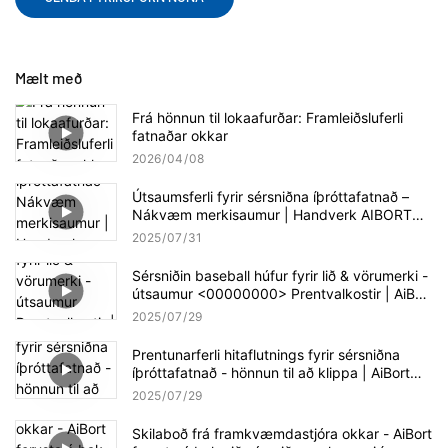
Mælt með
Frá hönnun til lokaafurðar: Framleiðsluferli
fatnaðar okkar
2026
04
08
Útsaumsferli fyrir sérsniðna íþróttafatnað –
Nákvæm merkisaumur | Handverk AIBORT
verksmiðjunnar
2025
07
31
Sérsniðin baseball húfur fyrir lið & vörumerki -
útsaumur <00000000> Prentvalkostir | AiBort
Cap Collection
2025
07
29
Prentunarferli hitaflutnings fyrir sérsniðna
íþróttafatnað - hönnun til að klippa | AiBort
Production Workflow
2025
07
29
Skilaboð frá framkvæmdastjóra okkar - AiBort