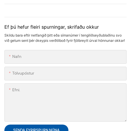
Ef þú hefur fleiri spurningar, skrifaðu okkur
Skildu bara eftir netfangið þitt eða símanúmer í tengiliðseyðublaðinu svo
við getum sent þér ókeypis verðtilboð fyrir fjölbreytt úrval hönnunar okkar!
Nafn
Tölvupóstur
Efni.
SENDA FYRIRSPURN NÚNA