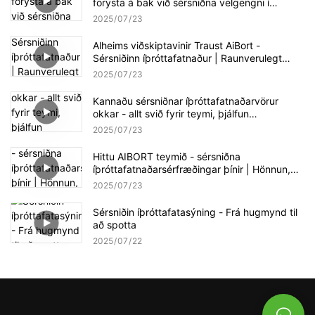
forysta á bak við sérsniðna velgengni í
íþróttafötum
2025
07
23
Alheims viðskiptavinir Traust AiBort -
Sérsniðinn íþróttafatnaður | Raunverulegt
samstarf, raunverulegur árangur
2025
07
23
Kannaðu sérsniðnar íþróttafatnaðarvörur
okkar - allt svið fyrir teymi, þjálfun
<00000000> Viðburðir | AiBort Apparel
2025
07
23
Showcase
Hittu AIBORT teymið - sérsniðna
íþróttafatnaðarsérfræðingar þínir | Hönnun,
sala & framleiðslustuðningur
2025
07
23
Sérsniðin íþróttafatasýning - Frá hugmynd til
að spotta
2025
07
22