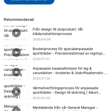
Rekommenderad
Från design till slutprodukt: Vår
klädproduktionsprocess
2026
04
08
Broderiprocess för specialanpassade
sportkläder – Precisionssömnad av logotyper
| AIBORT Factory Craftsmanship
2025
07
31
Anpassade baseballmössor för lag &
varumärken - broderier & Utskriftsalternativ |
Aibort Cap Collection
2025
07
29
Värmeöverföringsprocess för anpassade
sportkläder - Design till skärning | Aibort
Production Workflow
2025
07
29
Meddelande från vår General Manager -