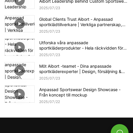
Aibort Leadership Behind Custom Sportswear
Success
2025
07
23
Global Clients Trust Aibort - Anpassad
sportklädtillverkare | Verkliga partnerskap,
verkliga resultat
2025
07
23
Utforska våra anpassade
sportkläderprodukter - Hela räckvidden för
lag, träning & evenemang | Aibort Apparel
2025
07
23
Showcase
Möt Aibort -teamet - Dina anpassade
sportkläderexperter | Design, försäljning &
produktionsstöd
2025
07
23
Anpassad Sportswear Design Showcase -
Från koncept till mockup
2025
07
22