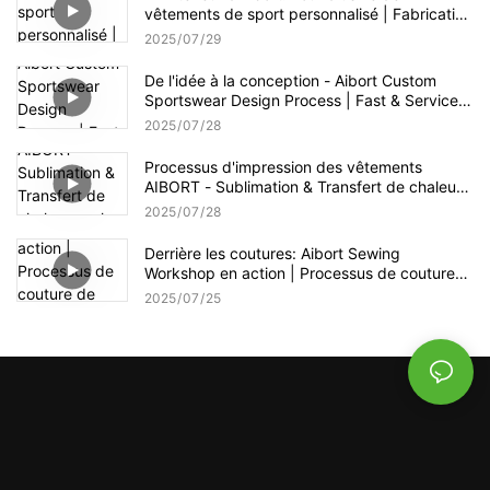
vêtements de sport personnalisé | Fabrication
de vêtements OEM en action
2025
07
29
De l'idée à la conception - Aibort Custom
Sportswear Design Process | Fast & Service
OEM créatif
2025
07
28
Processus d'impression des vêtements
AIBORT - Sublimation & Transfert de chaleur
sur les vêtements de sport personnalisés
2025
07
28
Derrière les coutures: Aibort Sewing
Workshop en action | Processus de couture
de vêtements de vêtements de sport
2025
07
25
personnalisé