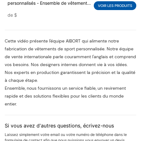
personnalisés - Ensemble de vêtements
VOIR LES PRODUITS
d'équipe de tissu teint avec broderie &
de
$
Logo de transfert de chaleur |
Fournisseur OEM de vêtements de sport
Cette vidéo présente l'équipe AIBORT qui alimente notre
fabrication de vêtements de sport personnalisée. Notre équipe
de vente internationale parle couramment l'anglais et comprend
vos besoins. Nos designers internes donnent vie à vos idées.
Nos experts en production garantissent la précision et la qualité
à chaque étape.
Ensemble, nous fournissons un service fiable, un revirement
rapide et des solutions flexibles pour les clients du monde
entier.
Si vous avez d'autres questions, écrivez-nous
Laissez simplement votre email ou votre numéro de téléphone dans le
formulaire de contact afin que nous puissions vous envoyer un devis