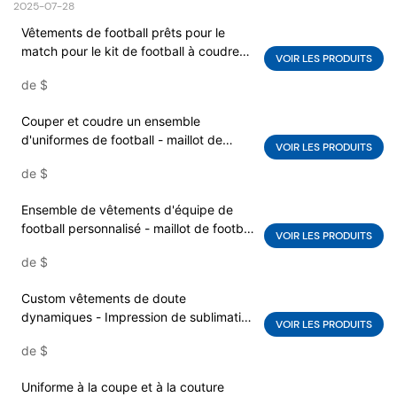
2025-07-28
Vêtements de football prêts pour le
match pour le kit de football à coudre
VOIR LES PRODUITS
durable & Couser avec logo
de
$
personnalisé | Formation & Ensemble
d'uniformes de compétition
Couper et coudre un ensemble
d'uniformes de football - maillot de
VOIR LES PRODUITS
football en tissu teint & shorts | Logo
de
$
d'équipe personnalisé disponible | Usine
de vêtements d'équipe OEM
Ensemble de vêtements d'équipe de
football personnalisé - maillot de football
VOIR LES PRODUITS
personnalisé & shorts | Logo et
de
$
impression graphique | Fournisseur de
vêtements de sport OEM
Custom vêtements de doute
dynamiques - Impression de sublimation
VOIR LES PRODUITS
complète à 100% | Ensemble
de
$
d'uniformes de sport en conception |
Tissu de performance & Pas de
Uniforme à la coupe et à la couture
décoloration