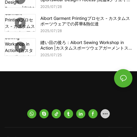
ィブOEMサービス
2025
07
28
Aibort Garment Printingプロセス - カスタムス
ポーツウェアでの昇華&熱伝達
2025
07
28
縫い目の後ろ：Aibort Sewing Workshop in
Action |カスタムスポーツウェアガーメントス
テッチプロセス
2025
07
25