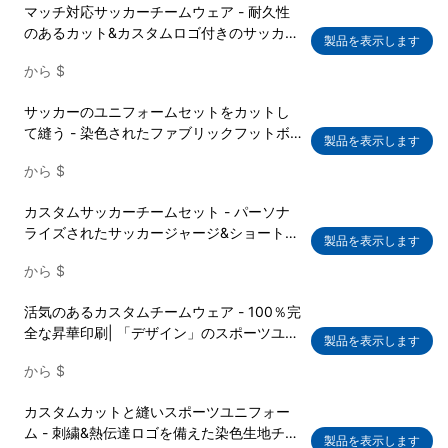
マッチ対応サッカーチームウェア - 耐久性
のあるカット&カスタムロゴ付きのサッカー
製品を表示します
キットを縫う|トレーニング&競争のユニフ
から
$
ォームセット
サッカーのユニフォームセットをカットし
て縫う - 染色されたファブリックフットボ
製品を表示します
ールジャージ&ショートパンツ|利用可能な
から
$
カスタムチームロゴ| OEMチームウェアファ
クトリー
カスタムサッカーチームセット - パーソナ
ライズされたサッカージャージ&ショートパ
製品を表示します
ンツ|ロゴとグラフィック印刷| OEMスポー
から
$
ツウェアサプライヤー
活気のあるカスタムチームウェア - 100％完
全な昇華印刷| 「デザイン」のスポーツユニ
製品を表示します
フォームセット|パフォーマンスファブリッ
から
$
ク&フェードなし
カスタムカットと縫いスポーツユニフォー
ム - 刺繍&熱伝達ロゴを備えた染色生地チー
製品を表示します