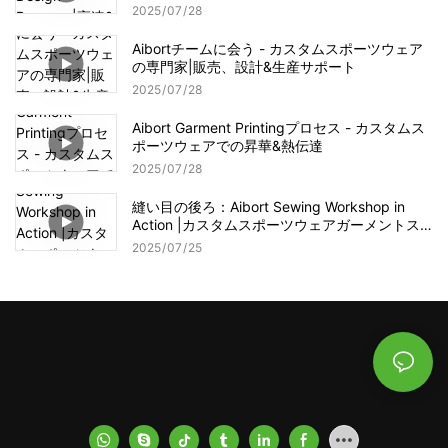
ィブOEMサービス
2025
07
28
Aibortチームに会う - カスタムスポーツウェア
の専門家|販売、設計&生産サポート
2025
07
28
Aibort Garment Printingプロセス - カスタムス
ポーツウェアでの昇華&熱伝達
2025
07
28
縫い目の後ろ：Aibort Sewing Workshop in
Action |カスタムスポーツウェアガーメントス
テッチプロセス
2025
07
25