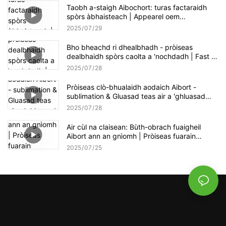
Taobh a-staigh Aibochort: turas factaraidh
spòrs àbhaisteach | Appearel oem
saothrachadh ann an gnìomh
2025
07
29
Bho bheachd ri dhealbhadh - pròiseas
dealbhaidh spòrs caolta a 'nochdadh | Fast &
Seirbheis Oem Cruthachail
2025
07
28
Pròiseas clò-bhualaidh aodaich Aibort -
sublimation & Gluasad teas air a 'ghluasad
neach-spòrs àbhaisteach
2025
07
28
Air cùl na claisean: Bùth-obrach fuaigheil
Aibort ann an gnìomh | Pròiseas fuarain
Spàinnteach spòrs àbhaisteach àbhaisteach
2025
07
25