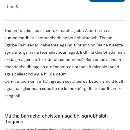
aodach dathte air a shuidheachadh le
bho
$
grèis-bheisealachadh & suaicheantas
gluasad teas | Solaraiche lùth-
chleasachd lùth-chleasachd
Tha am bhidio seo a 'toirt a-steach sgioba Aibort a tha a'
cumhachadh ar saothrachadh spòrs àbhaisteach. Tha an
Sgioba Reic eadar-nàiseanta againn a 'bruidhinn Beurla fileanta
agus a' tuigsinn na feumalachdan agad. Bidh na dealbhadairean
a-staigh againn a 'toirt do bheachdan beò. Bidh an eòlaichean
riochdachaidh againn a 'dèanamh cinnteach à mionaideachd
agus càileachd aig a h-uile ceum.
Còmhla, bidh sinn a 'lìbhrigeadh seirbheis earbsach, smùid luath,
agus fuasglaidhean sùbailte do luchd-dèiligidh air feadh an t-
saoghail.
Ma tha barrachd cheistean agaibh, sgrìobhaibh
thugainn
Fàg do phost-d no àireamh fòn san fhoirm conaltraidh gus an urrainn