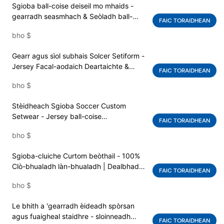
Sgioba ball-coise deiseil mo mhaids -
gearradh seasmhach & Seòladh ball-
FAIC TORAIDHEAN
coise Sew le suaicheantas gnàthaichte |
bho
$
Trèanadh & Seata èideadh co-fharpais
Gearr agus sìol subhais Solcer Setiform -
Jersey Facal-aodaich Deartaichte &
FAIC TORAIDHEAN
Siorran | Suaicheantas Custom Sgioba
bho
$
rim faighinn | Factaraidh Sgioba OEM
Stèidheach Sgioba Soccer Custom
Setwear - Jersey ball-coise
FAIC TORAIDHEAN
pearsanaichte & Siorran | Suaicheantas
bho
$
agus clò-bhualadh grafaigeach |
Solaraiche Solaraiche-feòir Om
Sgioba-cluiche Curtom beòthail - 100%
Clò-bhualadh làn-bhualadh | Dealbhadh-
FAIC TORAIDHEAN
dibhigiche-do-fhaireachdainn èideadh
bho
$
spòrs èideadh | Aodach coileanaidh &
gun a bhith a 'tuiteam
Le bhith a 'gearradh èideadh spòrsan
agus fuaigheal staidhre - sloinneadh
FAIC TORAIDHEAN