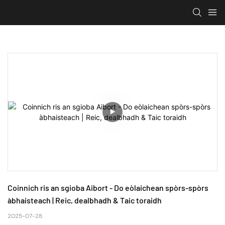
Coinnich ris an sgioba Aibort - Do eòlaichean spòrs-spòrs 
àbhaisteach | Reic, dealbhadh & Taic toraidh
2025-07-28