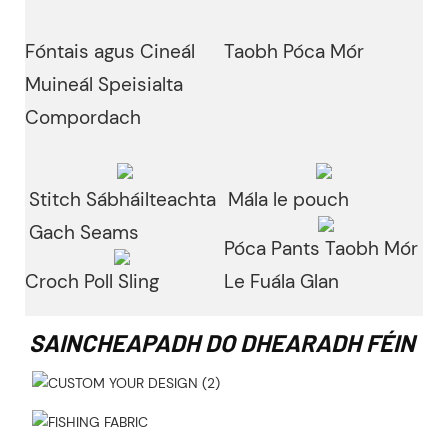
Fóntais agus Cineál
Taobh Póca Mór
Muineál Speisialta
Compordach
Stitch Sábháilteachta
Mála le pouch
Gach Seams
Póca Pants Taobh Mór
Croch Poll Sling
Le Fuála Glan
SAINCHEAPADH DO DHEARADH FÉIN