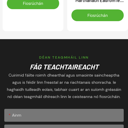
Marthanach Éadrom le
Nuálaíoch Breathable
Fiosrúchán
Lógó Saincheaptha Aibort
Éadrom don
le haghaidh Seaicéad
Fiosrúchán
Chraobhchomórtas
Traenála Peile,
Gaothdhíonach, le
haghaidh Cleachtadh
DÉAN TEAGMHÁIL LINN
FÁG TEACHTAIREACHT
Cuirimid fáilte roimh dhearthaí agus smaointe saincheaptha
agus is féidir linn freastal ar na riachtanais shonracha. le
haghaidh tuilleadh eolais, tabhair cuairt ar an suíomh gréasáin
nó déan teagmháil dhíreach linn le ceisteanna nó fiosrúcháin.
Ainm