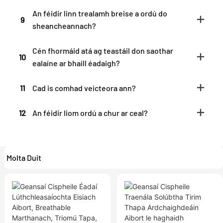
An féidir linn trealamh breise a ordú do
9
sheancheannach?
Cén fhormáid atá ag teastáil don saothar
10
ealaíne ar bhaill éadaigh?
11
Cad is comhad veicteora ann?
12
An féidir liom ordú a chur ar ceal?
Molta Duit