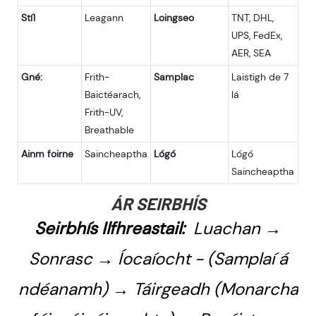
Stíl
Leagann
Loingseo
TNT, DHL,
UPS, FedEx,
AER, SEA
Gné:
Frith-
Samplac
Laistigh de 7
Baictéarach,
lá
Frith-UV,
Breathable
Ainm foirne
Saincheaptha
Lógó
Lógó
Saincheaptha
ÁR SEIRBHÍS
Seirbhís Ilfhreastail:
Luachan →
Sonrasc → Íocaíocht - (Samplaí á
ndéanamh) → Táirgeadh (Monarcha