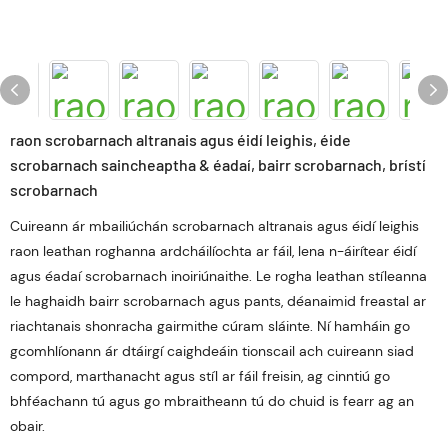
raon scrobarnach altranais agus éidí leighis, éide
scrobarnach saincheaptha & éadaí, bairr scrobarnach, brístí
scrobarnach
Cuireann ár mbailiúchán scrobarnach altranais agus éidí leighis
raon leathan roghanna ardcháilíochta ar fáil, lena n-áirítear éidí
agus éadaí scrobarnach inoiriúnaithe. Le rogha leathan stíleanna
le haghaidh bairr scrobarnach agus pants, déanaimid freastal ar
riachtanais shonracha gairmithe cúram sláinte. Ní hamháin go
gcomhlíonann ár dtáirgí caighdeáin tionscail ach cuireann siad
compord, marthanacht agus stíl ar fáil freisin, ag cinntiú go
bhféachann tú agus go mbraitheann tú do chuid is fearr ag an
obair.