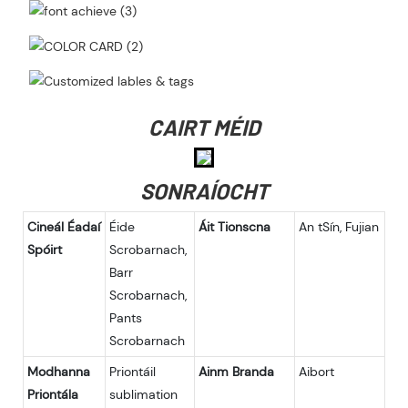
CAIRT MÉID
SONRAÍOCHT
Cineál Éadaí
Éide
Áit Tionscna
An tSín, Fujian
Spóirt
Scrobarnach,
Barr
Scrobarnach,
Pants
Scrobarnach
Modhanna
Priontáil
Ainm Branda
Aibort
Priontála
sublimation