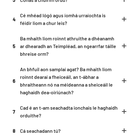
Cé mhéad lógó agus íomhá urraíochta is
4
féidir liom a chur leis?
Ba mhaith liom roinnt athruithe a dhéanamh
5
ar dhearadh an Teimpléad, an ngearrfar táille
bhreise orm?
An bhfuil aon samplaí agat? Ba mhaith liom
roinnt dearaí a fheiceáil, an t-ábhar a
6
bhraitheann nó na méideanna a sheiceáil le
haghaidh dea-oiriúnach?
Cad é an t-am seachadta ionchais le haghaidh
7
orduithe?
8
Cá seachadann tú?