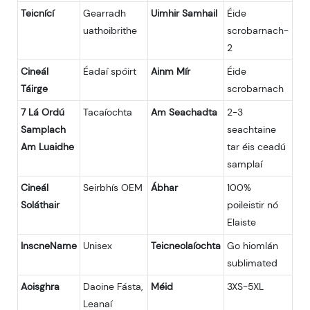
Teicnící
Gearradh
Uimhir Samhail
Éide
uathoibrithe
scrobarnach-
2
Cineál
Éadaí spóirt
Ainm Mír
Éide
Táirge
scrobarnach
7 Lá Ordú
Tacaíochta
Am Seachadta
2-3
Samplach
seachtaine
Am Luaidhe
tar éis ceadú
samplaí
Cineál
Seirbhís OEM
Ábhar
100%
Soláthair
poileistir nó
Elaiste
InscneName
Unisex
Teicneolaíochta
Go hiomlán
sublimated
Aoisghra
Daoine Fásta,
Méid
3XS-5XL
Leanaí