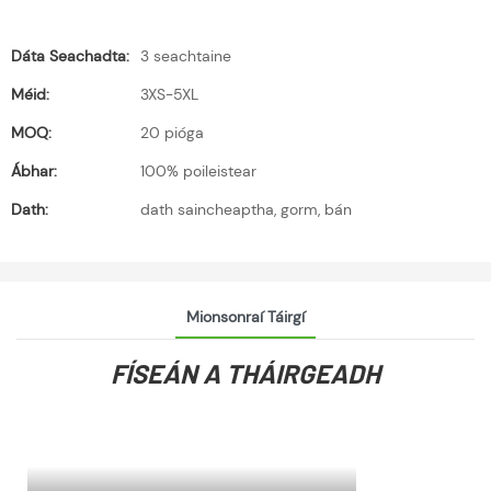
Dáta Seachadta:
3 seachtaine
Méid:
3XS-5XL
MOQ:
20 pióga
Ábhar:
100% poileistear
Dath:
dath saincheaptha, gorm, bán
Mionsonraí Táirgí
FÍSEÁN A THÁIRGEADH