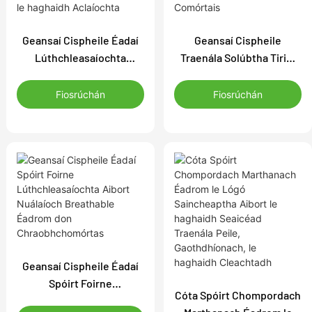
Geansaí Cispheile Éadaí
Geansaí Cispheile
Lúthchleasaíochta
Traenála Solúbtha Tirim
Eisiach Aibort,
Thapa Ardchaighdeáin
Breathable Marthanach,
Aibort le haghaidh
Fiosrúchán
Fiosrúchán
Triomú Tapa, le haghaidh
Comórtais
Aclaíochta
Geansaí Cispheile Éadaí
Spóirt Foirne
Cóta Spóirt Chompordach
Lúthchleasaíochta Aibort