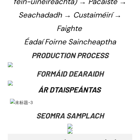
féin-úinéireachta) → Pacáiste →
Seachadadh → Custaiméirí →
Faighte
Éadaí Foirne Saincheaptha
PRODUCTION PROCESS
FORMÁID DEARAIDH
ÁR DTAISPEÁNTAS
SEOMRA SAMPLACH