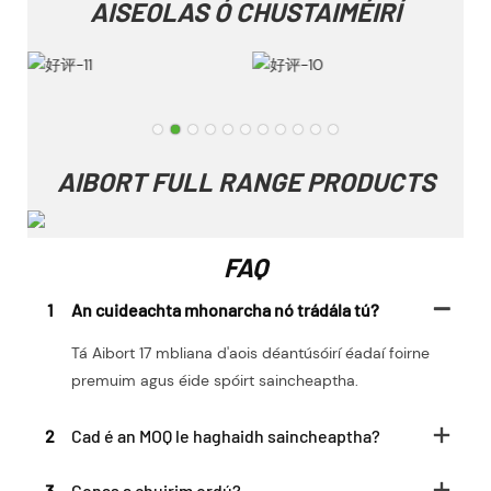
AISEOLAS Ó CHUSTAIMÉIRÍ
AIBORT FULL RANGE PRODUCTS
FAQ
1
An cuideachta mhonarcha nó trádála tú?
Tá Aibort 17 mbliana d'aois déantúsóirí éadaí foirne
premuim agus éide spóirt saincheaptha.
2
Cad é an MOQ le haghaidh saincheaptha?
3
Conas a chuirim ordú?