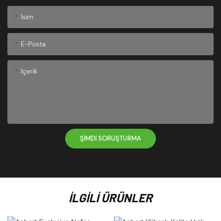
Isim
E-Posta
Içerik
ŞIMDI SORUŞTURMA
İLGILI ÜRÜNLER