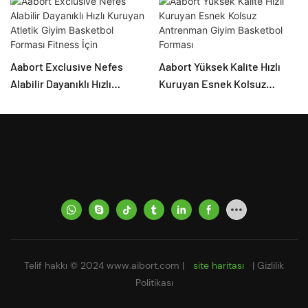
Aabort Exclusive Nefes
Aabort Yüksek Kalite Hızlı
Alabilir Dayanıklı Hızlı
Kuruyan Esnek Kolsuz
Kuruyan Atletik Giyim
Antrenman Giyim Basketbol
Basketbol Forması Fitness
Forması
İçin
Telif hakkı © 2024
www.aibort.com
|
site haritası
|
Gizlilik
Politikası