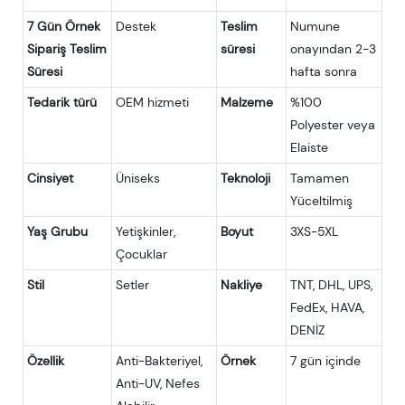
7 Gün Örnek
Destek
Teslim
Numune
Sipariş Teslim
süresi
onayından 2-3
Süresi
hafta sonra
Tedarik türü
OEM hizmeti
Malzeme
%100
Polyester veya
Elaiste
Cinsiyet
Üniseks
Teknoloji
Tamamen
Yüceltilmiş
Yaş Grubu
Yetişkinler,
Boyut
3XS-5XL
Çocuklar
Stil
Setler
Nakliye
TNT, DHL, UPS,
FedEx, HAVA,
DENİZ
Özellik
Anti-Bakteriyel,
Örnek
7 gün içinde
Anti-UV, Nefes