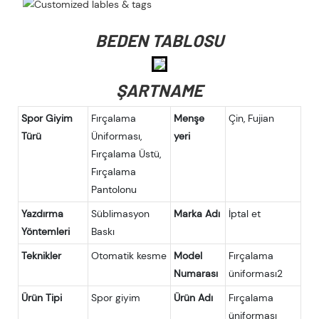
BEDEN TABLOSU
ŞARTNAME
Spor Giyim
Fırçalama
Menşe
Çin, Fujian
Türü
Üniforması,
yeri
Fırçalama Üstü,
Fırçalama
Pantolonu
Yazdırma
Süblimasyon
Marka Adı
İptal et
Yöntemleri
Baskı
Teknikler
Otomatik kesme
Model
Fırçalama
Numarası
üniforması2
Ürün Tipi
Spor giyim
Ürün Adı
Fırçalama
üniforması