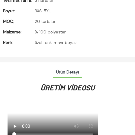
Teslimat Tarihi:
3 haftalar
Boyut:
3XS-5XL
MOQ:
20 turtalar
Malzeme:
% 100 polyester
Renk:
özel renk, mavi, beyaz
Ürün Detayı
ÜRETIM VIDEOSU