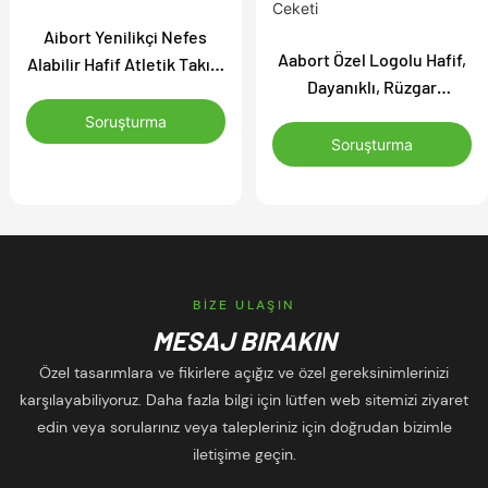
Aibort Yenilikçi Nefes
Aabort Özel Logolu Hafif,
Alabilir Hafif Atletik Takım
Dayanıklı, Rüzgar
Spor Giyim Basketbol
Geçirmez, Rahat Spor
Forması Şampiyonluk İçin
Soruşturma
Montu, Futbol Antrenman
Soruşturma
Ceketi
BIZE ULAŞIN
MESAJ BIRAKIN
Özel tasarımlara ve fikirlere açığız ve özel gereksinimlerinizi
karşılayabiliyoruz. Daha fazla bilgi için lütfen web sitemizi ziyaret
edin veya sorularınız veya talepleriniz için doğrudan bizimle
iletişime geçin.