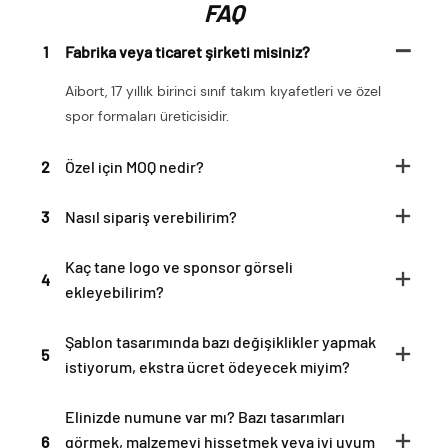
FAQ
1
Fabrika veya ticaret şirketi misiniz?
Aibort, 17 yıllık birinci sınıf takım kıyafetleri ve özel
spor formaları üreticisidir.
2
Özel için MOQ nedir?
3
Nasıl sipariş verebilirim?
Kaç tane logo ve sponsor görseli
4
ekleyebilirim?
Şablon tasarımında bazı değişiklikler yapmak
5
istiyorum, ekstra ücret ödeyecek miyim?
Elinizde numune var mı? Bazı tasarımları
6
görmek, malzemeyi hissetmek veya iyi uyum