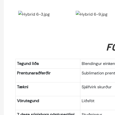
F
Tegund liða
Blendingur einke
Prentunaraðferðir
Sublimation pre
Tækni
Sjálfvirk skurður
Vörutegund
Liðsföt
7 daga sýnishorn pöntunartími
Stuðningur