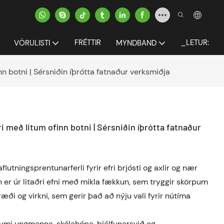
FRÉTTIR
_LETUR:
VÖRULISTI
MYNDBAND
n botni | Sérsniðin íþrótta fatnaður verksmiðja
 með litum ofinn botni | Sérsniðin íþrótta fatnaður
flutningsprentunarferli fyrir efri brjósti og axlir og nær
 er úr litaðri efni með mikla fækkun, sem tryggir skörpum
i og virkni, sem gerir það að nýju vali fyrir nútíma
eymi ungmenna, skólahópa, þjálfunarsvið og