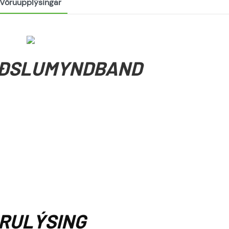
Vöruupplýsingar
IÐSLUMYNDBAND
RULÝSING