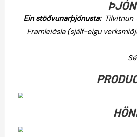
ÞJÓN
Ein stöðvunarþjónusta:
Tilvitnun
Framleiðsla (sjálf-eigu verksmi
Sé
PRODUC
HÖN