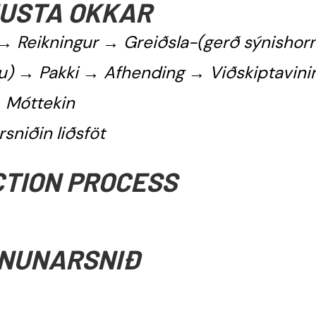
USTA OKKAR
 → Reikningur → Greiðsla-(gerð sýnishor
ðju) → Pakki → Afhending → Viðskiptavini
Móttekin
rsniðin liðsföt
TION PROCESS
NUNARSNIÐ