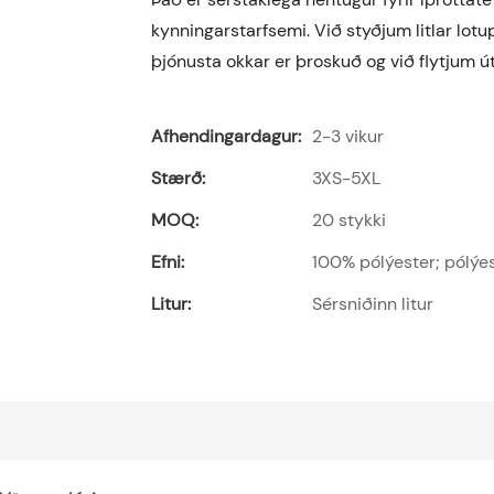
kynningarstarfsemi.
Við styðjum litlar lo
þjónusta okkar er þroskuð og við flytjum ú
Afhendingardagur:
2-3 vikur
Stærð:
3XS-5XL
MOQ:
20 stykki
Efni:
100% pólýester; pólýe
Litur:
Sérsniðinn litur