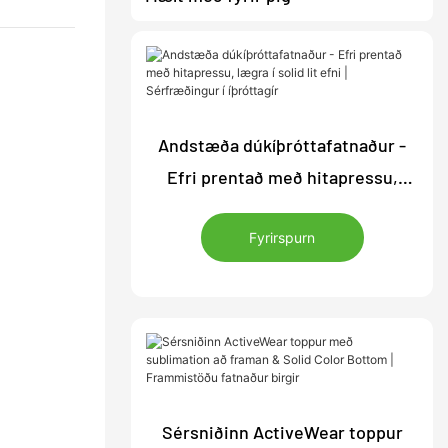
Andstæða dúkíþróttafatnaður -
Efri prentað með hitapressu,
lægra í solid lit efni | Sérfræðingur
Fyrirspurn
í íþróttagír
Sérsniðinn ActiveWear toppur