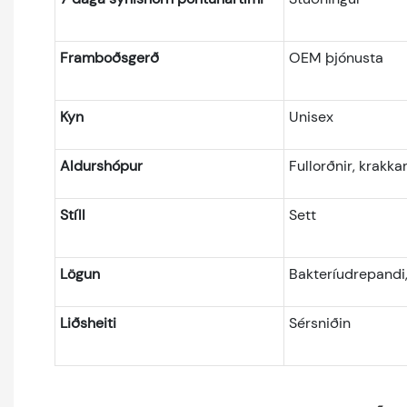
Framboðsgerð
OEM þjónusta
Kyn
Unisex
Aldurshópur
Fullorðnir, krakka
Stíll
Sett
Lögun
Bakteríudrepandi
Liðsheiti
Sérsniðin