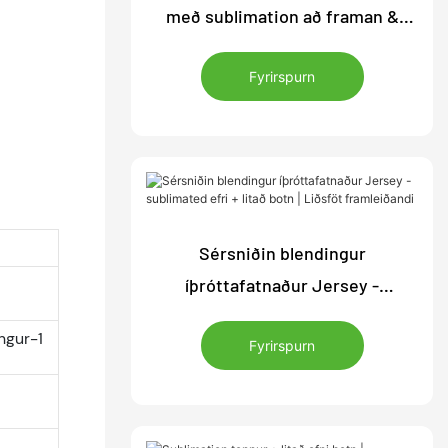
með sublimation að framan &
Solid Color Bottom | Frammistöðu
Fyrirspurn
fatnaður birgir
Sérsniðin blendingur
íþróttafatnaður Jersey -
sublimated efri + litað botn |
ngur-1
Fyrirspurn
Liðsföt framleiðandi