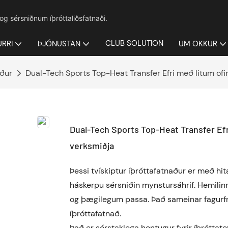
 og sérsniðnum íþróttaliðsfatnaði.
CLUB SOLUTION
URRI
ÞJÓNUSTAN
UM OKKUR
aður
Dual-Tech Sports Top-Heat Transfer Efri með litum ofin
Dual-Tech Sports Top-Heat Transfer Efri
verksmiðja
Þessi tvískiptur íþróttafatnaður er með hita
háskerpu sérsniðin mynstursáhrif. Hemilinn
og þægilegum passa. Það sameinar fagurfræð
íþróttafatnað.
Það er sérstaklega hentugur fyrir íþróttat