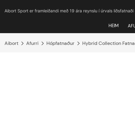
Aibort Sport er framleiðandi með 19 ára reynslu í úrvals liðsfatnaði
HEIM
AF
Aibort
Afurri
Hópfatnaður
Hybrid Collection Fatn