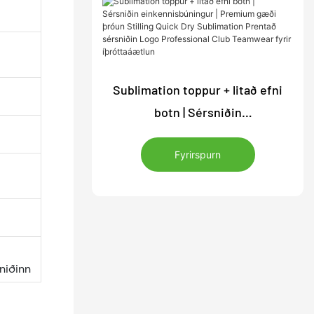
Sublimation toppur + litað efni
botn | Sérsniðin
einkennisbúningur | Premium
Fyrirspurn
gæði þróun Stilling Quick Dry
Sublimation Prentað sérsniðin
Logo Professional Club Teamwear
fyrir íþróttaáætlun
sniðinn