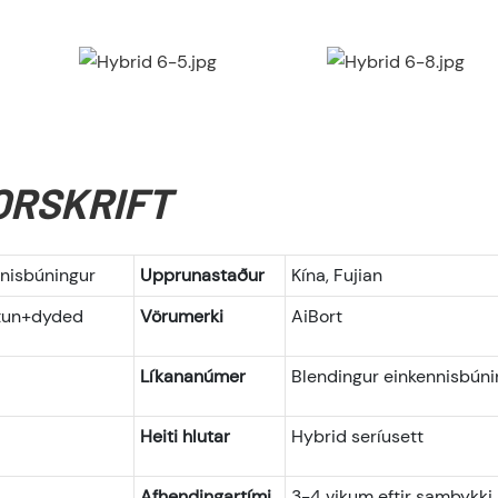
ORSKRIFT
nnisbúningur
Upprunastaður
Kína, Fujian
ntun+dyded
Vörumerki
AiBort
Líkananúmer
Blendingur einkennisbúni
Heiti hlutar
Hybrid seríusett
Afhendingartími
3-4 vikum eftir samþykki