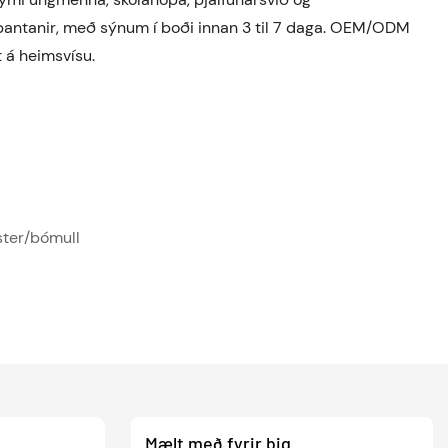
tupantanir, með sýnum í boði innan 3 til 7 daga. OEM/ODM
t á heimsvísu.
ster/bómull
Mælt með fyrir þig