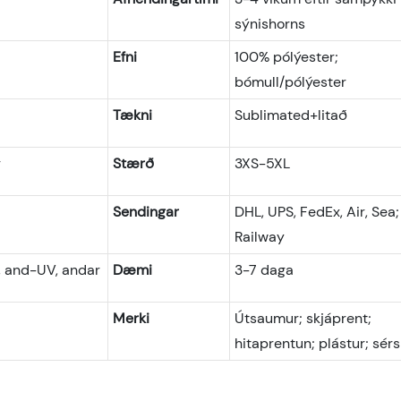
sýnishorns
Efni
100% pólýester;
bómull/pólýester
Tækni
Sublimated+litað
r
Stærð
3XS-5XL
Sendingar
DHL, UPS, FedEx, Air, Sea;
Railway
, and-UV, andar
Dæmi
3-7 daga
Merki
Útsaumur; skjáprent;
hitaprentun; plástur; sér