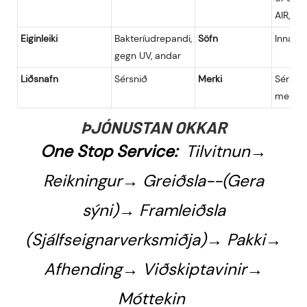
AIR, SE
Eiginleiki
Bakteríudrepandi,
Söfn
Innan 
gegn UV, andar
Liðsnafn
Sérsnið
Merki
Sérsnið
merki
ÞJÓNUSTAN OKKAR
One Stop Service:
Tilvitnun→
Reikningur→ Greiðsla--(Gera
sýni)→ Framleiðsla
(Sjálfseignarverksmiðja)→ Pakki→
Afhending→ Viðskiptavinir→
Móttekin