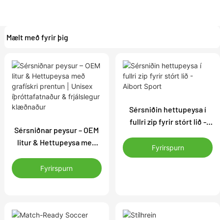
Mælt með fyrir þig
Sérsniðin hettupeysa í
fullri zip fyrir stórt lið -
Sérsniðnar peysur – OEM
Aibort Sport
litur & Hettupeysa með
Fyrirspurn
grafískri prentun | Unisex
íþróttafatnaður &
Fyrirspurn
frjálslegur klæðnaður