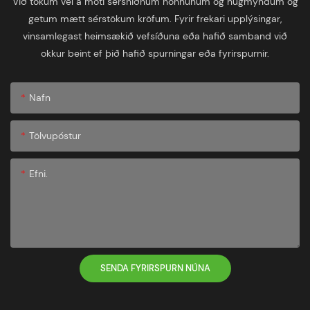
Við tökum vel á móti sérsniðnum hönnunum og hugmyndum og
getum mætt sérstökum kröfum. Fyrir frekari upplýsingar,
vinsamlegast heimsækið vefsíðuna eða hafið samband við
okkur beint ef þið hafið spurningar eða fyrirspurnir.
Nafn
Tölvupóstur
Efni.
SENDA FYRIRSPURN NÚNA