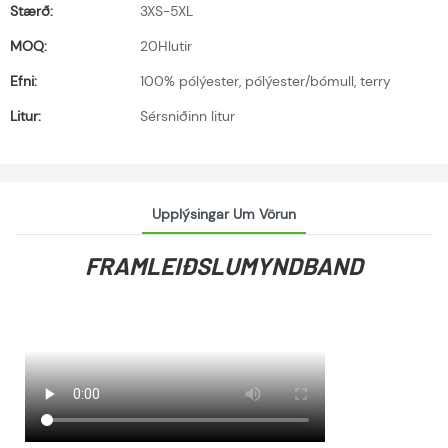
Stærð:
3XS-5XL
MOQ:
20Hlutir
Efni:
100% pólýester, pólýester/bómull, terry
Litur:
Sérsniðinn litur
Upplýsingar Um Vörun
FRAMLEIÐSLUMYNDBAND