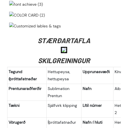
STÆRÐARTAFLA
SKILGREININGUR
Tegund
Hettupeysa,
Upprunasvæði
Kína, Fu
íþróttafatnaðar
hettupeysa
Prentunaraðferðir
Sublimation
Nafn
Aibort
Prentun
Tækni
Sjálfvirk klipping
Lítil númer
Hettup
2
Vörugerð
Íþróttafatnaður
Nafn í hluti
Herra