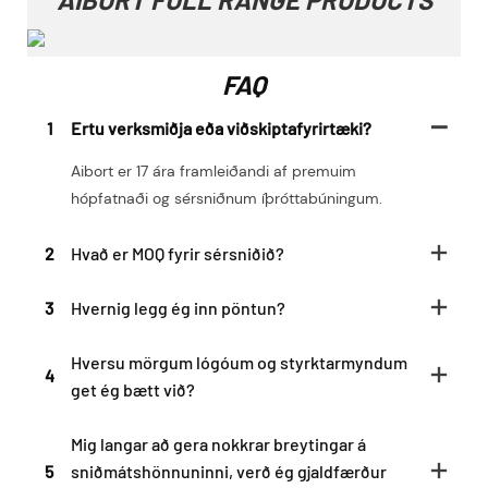
FAQ
1
Ertu verksmiðja eða viðskiptafyrirtæki?
Aibort er 17 ára framleiðandi af premuim
hópfatnaði og sérsniðnum íþróttabúningum.
2
Hvað er MOQ fyrir sérsniðið?
3
Hvernig legg ég inn pöntun?
Hversu mörgum lógóum og styrktarmyndum
4
get ég bætt við?
Mig langar að gera nokkrar breytingar á
5
sniðmátshönnuninni, verð ég gjaldfærður