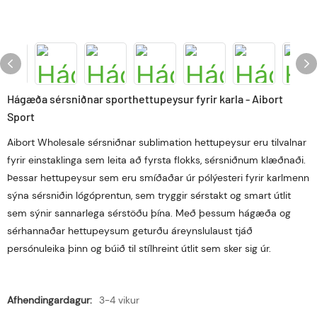
Hágæða sérsniðnar sporthettupeysur fyrir karla - Aibort
Sport
Aibort Wholesale sérsniðnar sublimation hettupeysur eru tilvalnar
fyrir einstaklinga sem leita að fyrsta flokks, sérsniðnum klæðnaði.
Þessar hettupeysur sem eru smíðaðar úr pólýesteri fyrir karlmenn
sýna sérsniðin lógóprentun, sem tryggir sérstakt og smart útlit
sem sýnir sannarlega sérstöðu þína. Með þessum hágæða og
sérhannaðar hettupeysum geturðu áreynslulaust tjáð
persónuleika þinn og búið til stílhreint útlit sem sker sig úr.
Afhendingardagur:
3-4 vikur