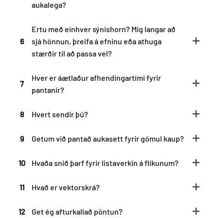
aukalega?
Ertu með einhver sýnishorn? Mig langar að
6
sjá hönnun, þreifa á efninu eða athuga
stærðir til að passa vel?
Hver er áætlaður afhendingartími fyrir
7
pantanir?
8
Hvert sendir þú?
9
Getum við pantað aukasett fyrir gömul kaup?
10
Hvaða snið þarf fyrir listaverkin á flíkunum?
11
Hvað er vektorskrá?
12
Get ég afturkallað pöntun?