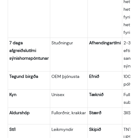
hettup
hettup
fyrir d
hettup
fyrir b
7 daga
Stuðningur
Afhendingartími
2-3 vi
afgreiðslutími
eftir
sýnishornspöntunar
samþyk
sýna
Tegund birgða
OEM þjónusta
Efnið
100%
pólýest
Kyn
Unisex
Tæknið
Fullko
sublim
Aldurshóp
Fullorðnir, krakkar
Stærð
3XS-5X
Stíl
Leikmyndir
Skipið
TNT, DH
UPS, Fe