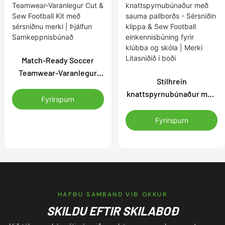
Match-Ready Soccer
Teamwear-Varanlegur
Stílhrein
Cut & Sew Football Kit
knattspyrnubúnaður með
með sérsniðnu merki |
Fyrirspurn
sauma pallborðs -
Þjálfun <00000000>
Sérsniðin klippa & Sew
Fyrirspurn
Samkeppnisbúnað
Football einkennisbúning
fyrir klúbba og skóla |
Merki <00000000>
Litasniðið í boði
HAFÐU SAMBAND VIÐ OKKUR
SKILDU EFTIR SKILABOÐ