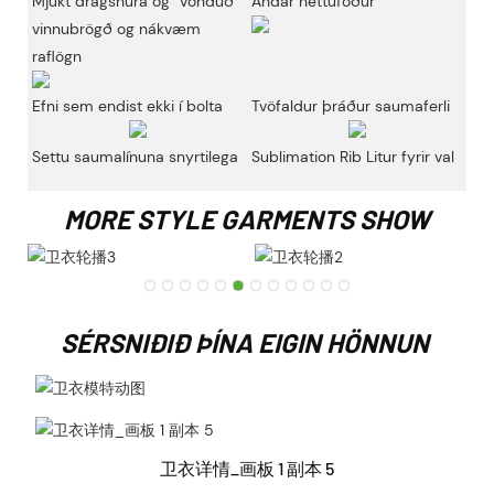
Mjúkt dragsnúra og
Vönduð
Andar hettufóður
vinnubrögð og nákvæm
raflögn
Efni sem endist ekki í bolta
Tvöfaldur þráður saumaferli
Settu saumalínuna snyrtilega
Sublimation Rib Litur fyrir val
MORE STYLE GARMENTS SHOW
SÉRSNIÐIÐ ÞÍNA EIGIN HÖNNUN
卫衣详情_画板 1 副本 5