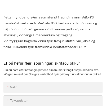
Þetta myndband sýnir saumaferlið í rauntíma inni í AiBort’S
framleiðsluverkstæði. Með yfir 100 hæfum starfsmönnum og
háþróuðum búnaði gerum við út sauma pallborð, sauma
styrkingu, viðhengi á merkimiðum og frágangi.
Við tryggjum hágæða vinnu fyrir treyjur, stuttbuxur, jakka og
fleira. Fullkomið fyrir framleiðsla íþróttafatnaðar í OEM.
Ef þú hefur fleiri spurningar, skrifaðu okkur
Skildu bara eftir netfangið þitt eða símanúmer í tengiliðseyðublaðinu svo
við getum sent þér ókeypis verðtilboð fyrir fjölbreytt úrval hönnunar okkar!
Nafn
Tölvupóstur