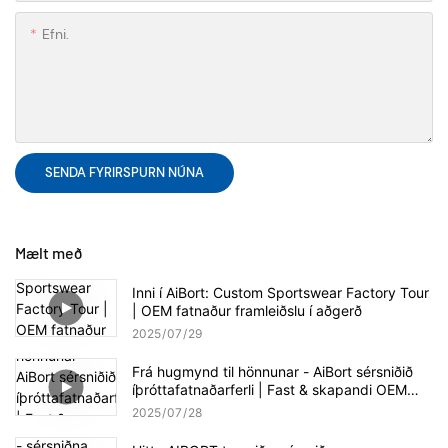
Efni.
SENDA FYRIRSPURN NÚNA
Mælt með
Inni í AiBort: Custom Sportswear Factory Tour
| OEM fatnaður framleiðslu í aðgerð
2025
07
29
Frá hugmynd til hönnunar - AiBort sérsniðið
íþróttafatnaðarferli | Fast & skapandi OEM
þjónusta
2025
07
28