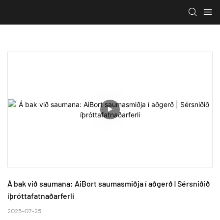
Á bak við saumana: AiBort saumasmiðja í aðgerð | Sérsniðið 
íþróttafatnaðarferli
2025-07-25