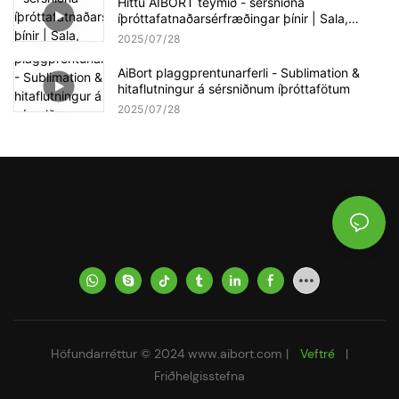
Hittu AIBORT teymið - sérsniðna
íþróttafatnaðarsérfræðingar þínir | Sala,
hönnun & framleiðslustuðningur
2025
07
28
AiBort plaggprentunarferli - Sublimation &
hitaflutningur á sérsniðnum íþróttafötum
2025
07
28
Höfundarréttur © 2024
www.aibort.com
|
Veftré
|
Friðhelgisstefna