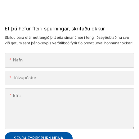
Ef þú hefur fleiri spurningar, skrifaðu okkur
Skildu bara eftir netfangið þitt eða símanúmer í tengiliðseyðublaðinu svo
við getum sent þér ókeypis verðtilboð fyrir fjölbreytt úrval hönnunar okkar!
Nafn
Tölvupóstur
Efni.
SENDA FYRIRSPURN NÚNA