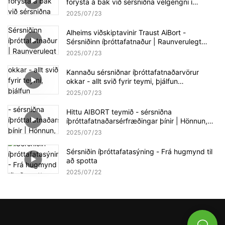
forysta á bak við sérsniðna velgengni í
íþróttafötum
2025
07
23
Alheims viðskiptavinir Traust AiBort -
Sérsniðinn íþróttafatnaður | Raunverulegt
samstarf, raunverulegur árangur
2025
07
23
Kannaðu sérsniðnar íþróttafatnaðarvörur
okkar - allt svið fyrir teymi, þjálfun
<00000000> Viðburðir | AiBort Apparel
2025
07
23
Showcase
Hittu AIBORT teymið - sérsniðna
íþróttafatnaðarsérfræðingar þínir | Hönnun,
sala & framleiðslustuðningur
2025
07
23
Sérsniðin íþróttafatasýning - Frá hugmynd til
að spotta
2025
07
22