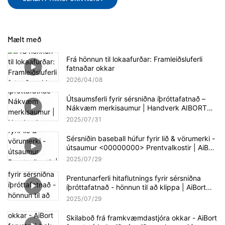
Mælt með
Frá hönnun til lokaafurðar: Framleiðsluferli
fatnaðar okkar
2026
04
08
Útsaumsferli fyrir sérsniðna íþróttafatnað –
Nákvæm merkisaumur | Handverk AIBORT
verksmiðjunnar
2025
07
31
Sérsniðin baseball húfur fyrir lið & vörumerki -
útsaumur <00000000> Prentvalkostir | AiBort
Cap Collection
2025
07
29
Prentunarferli hitaflutnings fyrir sérsniðna
íþróttafatnað - hönnun til að klippa | AiBort
Production Workflow
2025
07
29
Skilaboð frá framkvæmdastjóra okkar - AiBort