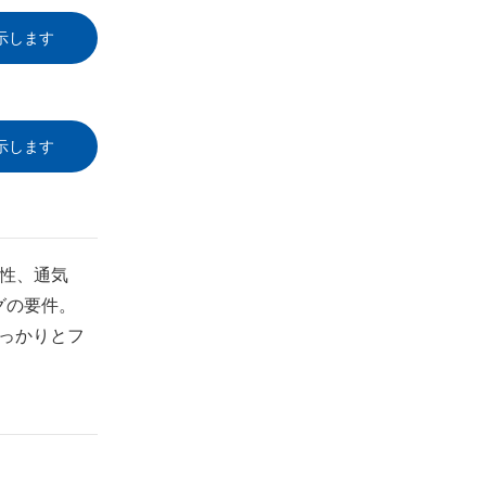
示します
示します
性、通気
グの要件。
しっかりとフ