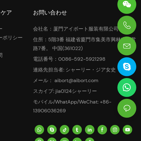
ーケア
お問い合わせ
ー
会社名：厦門アイボート服装有限公司
0086-13906036269
ーポリシー
住所：5階3番 福建省廈門市集美市興林市金営
路7番。 中国(361022)
問
電話番号：0086-592-5921298
連絡先担当者: シャーリー・ジア女史
メール：
aibort@aibort.com
スカイプ: jia0124シャーリー
モバイル/WhatApp/WeChat: +86-
13906036269