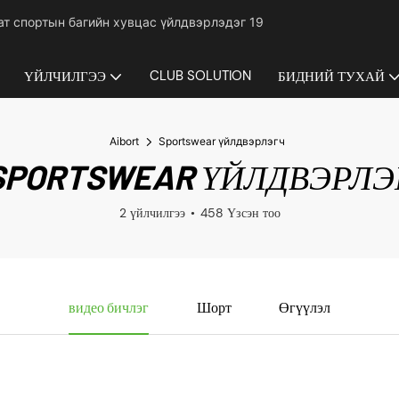
гат спортын багийн хувцас үйлдвэрлэдэг 19
CLUB SOLUTION
ҮЙЛЧИЛГЭЭ
БИДНИЙ ТУХАЙ
Aibort
Sportswear үйлдвэрлэгч
SPORTSWEAR ҮЙЛДВЭРЛЭ
2 үйлчилгээ
458 Үзсэн тоо
видео бичлэг
Шорт
Өгүүлэл