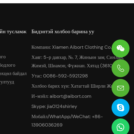
ийн тусламж
Бидэнтэй холбоо барина уу
Компани: Xiamen Aibort Clothing Co.,Ltd
ого
Хаяг: 5-р давхар, №. 7, Жиньин зам, Синлин,
бодлого
Жимэй, Шиамэн, Фүжиан. Хятад (361022)
өхцөл байдал
Утас: 0086-592-5921298
0086-13906036269
уултууд
Холбоо барих хүн: Хатагтай Ширли Жиа
И-мэйл:
aibort@aibort.com
Skype: jia0124shirley
Мобайл/WhatApp/WeChat: +86-
13906036269