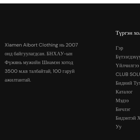
Түргэн хо
Xiamen Aibort Clothing нь 2007
Гэр
онд байгуулагдсан. БНХАУ-ын
Бүтээгдэхү
Фүжянь мужийн Шиамэн хотод
Үйлчилгээ
3500 м.кв талбайтай, 100 гаруй
CLUB SOL
ажилтантай.
Бидний Ту
Каталог
Мэдээ
Бичлэг
Бидэнтэй 
Уу