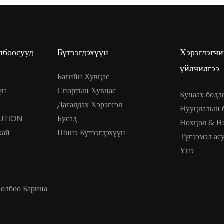
лбоосууд
Бүтээгдэхүүн
Хэрэглэгч
үйлчилгээ
Багийн Хувцас
үн
Спортын Хувцас
Буцаах бодл
Дагалдах Хэрэгсэл
Нууцлалын 
UTION
Бусад
Нөхцөл & Н
хай
Шинэ Бүтээгдэхүүн
Түгээмэл ас
Үнэ
Холбоо Барина