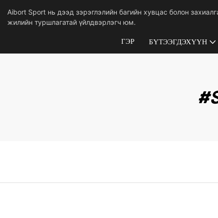
Aibort Sport нь дээд зэрэглэлийн багийн хувцас болон захиал
жилийн туршлагатай үйлдвэрлэгч юм.
ГЭР
БҮТЭЭГДЭХҮҮН
#