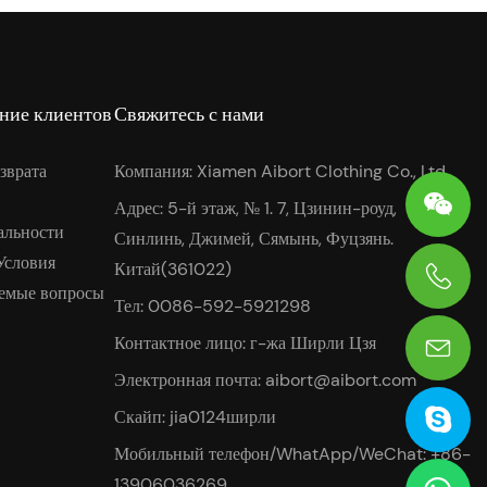
ние клиентов
Свяжитесь с нами
зврата
Компания: Xiamen Aibort Clothing Co., Ltd.
Адрес: 5-й этаж, № 1. 7, Цзинин-роуд,
альности
Синлинь, Джимей, Сямынь, Фуцзянь.
Условия
Китай(361022)
аемые вопросы
Тел: 0086-592-5921298
0086-13906036269
Контактное лицо: г-жа Ширли Цзя
Электронная почта:
aibort@aibort.com
Скайп: jia0124ширли
Мобильный телефон/WhatApp/WeChat: +86-
13906036269