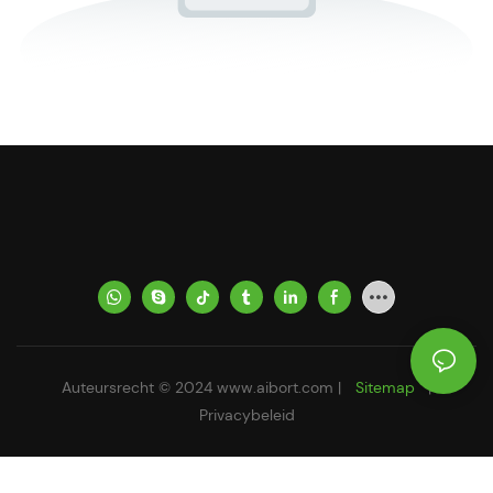
Auteursrecht © 2024
www.aibort.com
|
Sitemap
|
Privacybeleid