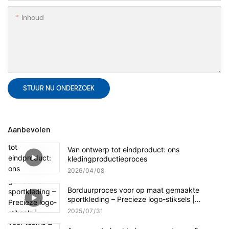
Inhoud
STUUR NU ONDERZOEK
Aanbevolen
Van ontwerp tot eindproduct: ons
kledingproductieproces
2026
04
08
Borduurproces voor op maat gemaakte
sportkleding – Precieze logo-stiksels |
Vakmanschap van AIBORT Factory
2025
07
31