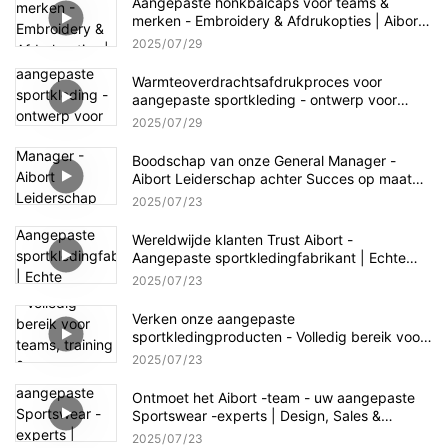
Aangepaste honkbalcaps voor teams &
merken - Embroidery & Afdrukopties | Aibort
Cap Collection
2025
07
29
Warmteoverdrachtsafdrukproces voor
aangepaste sportkleding - ontwerp voor
snijden | AIBORT Productieworkflow
2025
07
29
Boodschap van onze General Manager -
Aibort Leiderschap achter Succes op maat
Sportkleding
2025
07
23
Wereldwijde klanten Trust Aibort -
Aangepaste sportkledingfabrikant | Echte
partnerschappen, echte resultaten
2025
07
23
Verken onze aangepaste
sportkledingproducten - Volledig bereik voor
teams, training & Evenementen | Aibort
2025
07
23
Apparel Showcase
Ontmoet het Aibort -team - uw aangepaste
Sportswear -experts | Design, Sales &
Productieondersteuning
2025
07
23