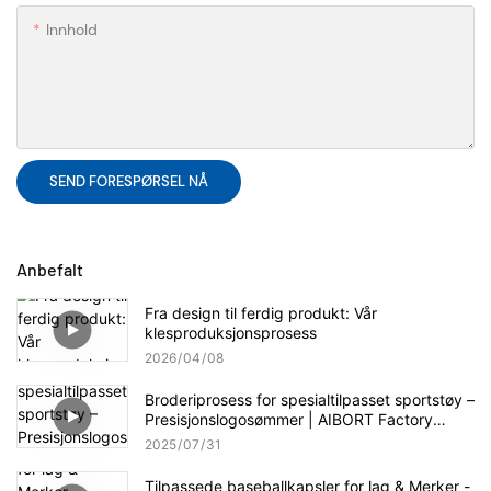
Innhold
SEND FORESPØRSEL NÅ
Anbefalt
Fra design til ferdig produkt: Vår
klesproduksjonsprosess
2026
04
08
Broderiprosess for spesialtilpasset sportstøy –
Presisjonslogosømmer | AIBORT Factory
Craftsmanship
2025
07
31
Tilpassede baseballkapsler for lag & Merker -