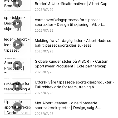
Broderi & Utskriftsalternativer | Aibort Cap
Collection
2025
07
29
Varmeoverføringsprosess for tilpasset
sportsklær - Design til skjæring | Aibort
Production Workflow
2025
07
29
Melding fra vår daglig leder - Aibort -ledelse
bak tilpasset sportsklær suksess
2025
07
23
Globale kunder stoler på AIBORT - Custom
Sportswear Produsent | Ekte partnerskap,
virkelige resultater
2025
07
23
Utforsk våre tilpassede sportsklærprodukter -
Full rekkevidde for team, trening &
arrangementer | Aibort Apparel Showcase
2025
07
23
Møt Aibort -teamet - dine tilpassede
sportsklæreksperter | Design, salg &
Produksjonsstøtte
2025
07
23