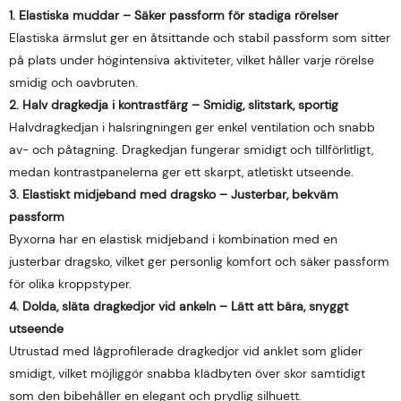
1. Elastiska muddar – Säker passform för stadiga rörelser
Elastiska ärmslut ger en åtsittande och stabil passform som sitter
på plats under högintensiva aktiviteter, vilket håller varje rörelse
smidig och oavbruten.
2. Halv dragkedja i kontrastfärg – Smidig, slitstark, sportig
Halvdragkedjan i halsringningen ger enkel ventilation och snabb
av- och påtagning. Dragkedjan fungerar smidigt och tillförlitligt,
medan kontrastpanelerna ger ett skarpt, atletiskt utseende.
3. Elastiskt midjeband med dragsko – Justerbar, bekväm
passform
Byxorna har en elastisk midjeband i kombination med en
justerbar dragsko, vilket ger personlig komfort och säker passform
för olika kroppstyper.
4. Dolda, släta dragkedjor vid ankeln – Lätt att bära, snyggt
utseende
Utrustad med lågprofilerade dragkedjor vid anklet som glider
smidigt, vilket möjliggör snabba klädbyten över skor samtidigt
som den bibehåller en elegant och prydlig silhuett.