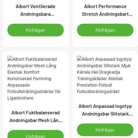
Aibort Ventilerade
Aibort Performance
Andningsbara
Stretch Andningsbart
Dubbelvävda
Mesh Förbättrat Luftflöde
Ergonomiska Former
Stabil Struktur Förstärkta
Förfrågan
Förfrågan
Hållbarhet Optimerade
Kanter Anpassade
Anpassade
Fotbollsträningsdräkter
Fotbollsträningsdräkter
Aibort Anpassad logotyp
Aibort Fuktbalanserad
Andningsbar Slitstark
Andningsbar Mesh Lång
Mjuk Känsla Hel Dragkedja
Elastisk Komfort
Träningskläder Atletisk
Förfrågan
Konstruerad Formning
Förfrågan
Prestation Fotboll