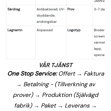
JÄRNVÄG
Särdrag
Antibakteriell, UV-
Prov
3–7 dagar
skyddande,
andningsbar
Lagnamn
Anpassad
Logotyp
Broderi;
screentryc
värmetryc
lapp;
specialan
VÅR TJÄNST
One Stop Service:
Offert → Faktura
→ Betalning - (Tillverkning av
prover) → Produktion (Självägd
fabrik) → Paket → Leverans →