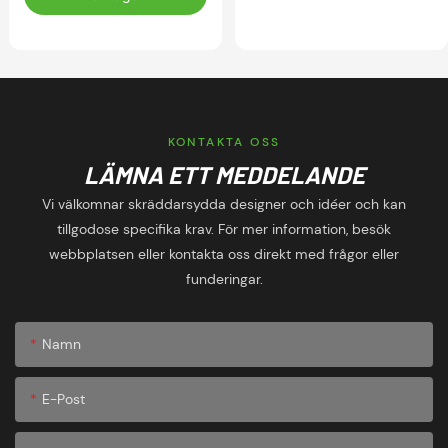
Anpassade
Fotbollsträningsdräkt
Fotbollsträningsdräkter
för Ligaidrottare
KONTAKTA OSS
LÄMNA ETT MEDDELANDE
Vi välkomnar skräddarsydda designer och idéer och kan
tillgodose specifika krav. För mer information, besök
webbplatsen eller kontakta oss direkt med frågor eller
funderingar.
Namn
E-Post