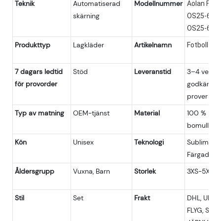
Teknik
Automatiserad
Modellnummer
Aolan Fotb
skärning
OS25-63-S
OS25-64-S
Produkttyp
Lagkläder
Artikelnamn
Fotbollskl
7 dagars ledtid
Stöd
Leveranstid
3–4 veckor
för provorder
godkänna
prover
Typ av matning
OEM-tjänst
Material
100 % poly
bomull/pol
Kön
Unisex
Teknologi
Sublimera
Färgad
Åldersgrupp
Vuxna, Barn
Storlek
3XS-5XL
Stil
Set
Frakt
DHL, UPS, 
FLYG, SJÖ;