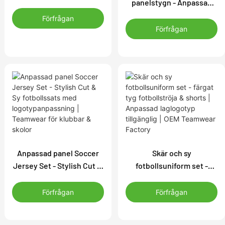
panelstygn - Anpassad
Sy fotbollssats med
klippning & Sy
anpassad logotyp |
Förfrågan
fotbollsuniform för
Träning &
Förfrågan
klubbar och skolor | LOGO
Tävlingsuniform
& Färganpassning
tillgänglig
Anpassad panel Soccer
Skär och sy
Jersey Set - Stylish Cut &
fotbollsuniform set -
Sy fotbollssats med
färgat tyg fotbollströja &
logotypanpassning |
shorts | Anpassad
Förfrågan
Förfrågan
Teamwear för klubbar &
laglogotyp tillgänglig |
skolor
OEM Teamwear Factory