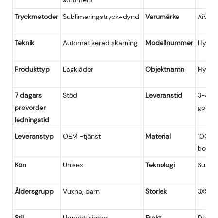
sortiment
Tryckmetoder
Sublimeringstryck+dynd
Varumärke
Aibort
Teknik
Automatiserad skärning
Modellnummer
Hybrid
Produkttyp
Lagkläder
Objektnamn
Hybrid
7 dagars
Stöd
Leveranstid
3-4 ve
provorder
godkä
ledningstid
Leveranstyp
OEM -tjänst
Material
100% p
bomull
Kön
Unisex
Teknologi
Subli
Åldersgrupp
Vuxna, barn
Storlek
3XS-5
Stil
Uppsättningar
Frakt
DHL, U