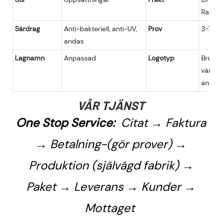
Railwa
Särdrag
Anti-bakteriell, anti-UV,
Prov
3-7 da
andas
Lagnamn
Anpassad
Logotyp
Broder
värmea
anpas
VÅR TJÄNST
One Stop Service:
Citat → Faktura
→ Betalning-(gör prover) →
Produktion (självägd fabrik) →
Paket → Leverans → Kunder →
Mottaget