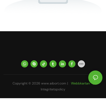
Copyright © 2026
www.aibort.com
|
Webbkartan
|
Integritetspolicy