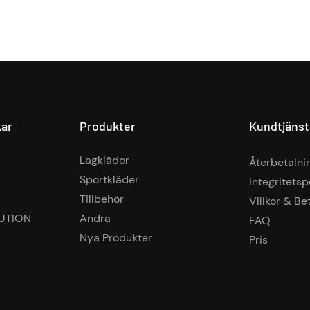
kar
Produkter
Kundtjänst
Lagkläder
Återbetalni
Sportkläder
Integritetsp
Tillbehör
Villkor & Be
UTION
Andra
FAQ
Nya Produkter
Pris