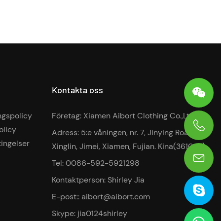
Kontakta oss
ngspolicy
Företag: Xiamen Aibort Clothing Co.,Ltd
olicy
Adress: 5:e våningen, nr. 7, Jinying Road,
0086-13906036269
tingelser
Xinglin, Jimei, Xiamen, Fujian. Kina(361022)
Tel: 0086-592-5921298
Kontaktperson: Shirley Jia
E-post::
aibort@aibort.com
Skype: jia0124shirley