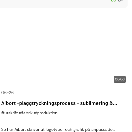
00:08
06-26
Aibort -plaggtryckningsprocess - sublimering &
Värmeöverföring på anpassade sportkläder
#utskrift
#fabrik
#produktion
Se hur Aibort skriver ut logotyper och grafik på anpassade