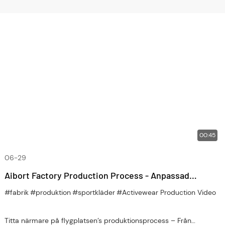
00:45
06-29
Aibort Factory Production Process - Anpassad
tillverkning av sportkläder bakom kulisserna
#fabrik
#produktion
#sportkläder
#Activewear Production Video
Titta närmare på flygplatsen’s produktionsprocess – Från