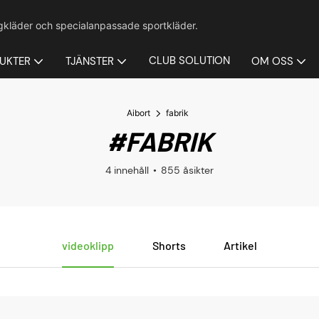
agkläder och specialanpassade sportkläder.
CLUB SOLUTION
UKTER
TJÄNSTER
OM OSS
Aibort
fabrik
#FABRIK
4 innehåll
855 åsikter
videoklipp
Shorts
Artikel