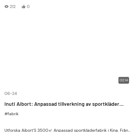
sportklädmärke med fokus på kvalitet, service och långsiktiga
212
0
partnerskap.
02:14
06-24
Inuti Aibort: Anpassad tillverkning av sportkläder
Factory Tour | 3500㎡ Produktionsbas i Kina
#fabrik
Utforska Aibort’S 3500㎡ Anpassad sportkläderfabrik i Kina. Från