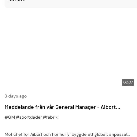
02:07
3 days ago
Meddelande från vår General Manager - Aibort
Leadership Behind Custom Sportswear Success
#GM
#sportkläder
#fabrik
Möt chef för Aibort och hör hur vi byggde ett globalt anpassat