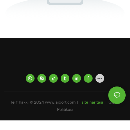
Telif hakkı © 2024
www.aibort.com
|
site haritası
|
Gizlilik
Politikası