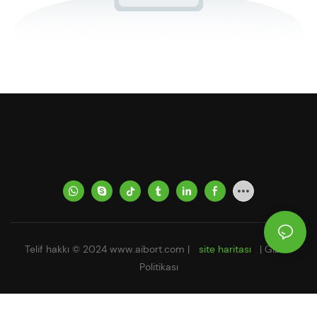
Telif hakkı © 2024
www.aibort.com
|
site haritası
|
Gizlilik
Politikası