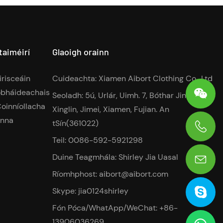
aiméirí
Glaoigh orainn
irisceáin
Cuideachta: Xiamen Aibort Clothing Co., Ltd
obháideachais
Seoladh: 5ú, Urlár, Uimh. 7, Bóthar Jinying,
oinníollacha
Xinglin, Jimei, Xiamen, Fujian. An
anna
tSín(361022)
Teil: 0086-592-5921298
0086-13906036269
Duine Teagmhála: Shirley Jia Uasal
Ríomhphost:
aibort@aibort.com
Skype: jia0124shirley
Fón Póca/WhatApp/WeChat: +86-
13906036269