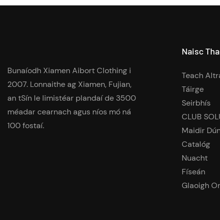
Naisc Th
Bunaíodh Xiamen Aibort Clothing i
Teach Altr
2007. Lonnaithe ag Xiamen, Fujian,
Táirge
an tSín le limistéar plandaí de 3500
Seirbhís
méadar cearnach agus níos mó ná
CLUB SOL
100 fostaí.
Maidir Dú
Catalóg
Nuacht
Físeán
Glaoigh O