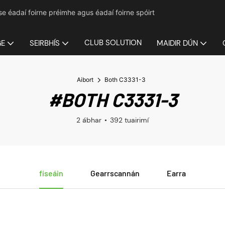
mse éadaí foirne préimhe agus éadaí foirne spóirt
CLUB SOLUTION
GE
SEIRBHÍS
MAIDIR DÚN
Aibort
Both C3331-3
#BOTH C3331-3
2 ábhar
392 tuairimí
físeáin
Gearrscannán
Earra