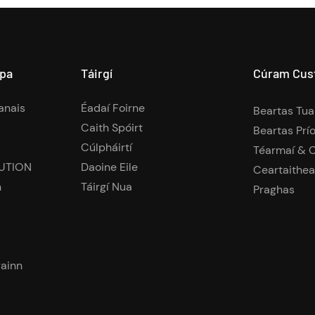
apa
Táirgí
Cúram Cust
anais
Éadaí Foirne
Beartas Tua
Caith Spóirt
Beartas Prí
Cúlpháirtí
Téarmaí & C
UTION
Daoine Eile
Ceartaithe
n
Táirgí Nua
Praghas
rainn