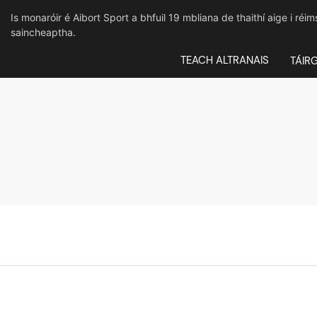
Is monaróir é Aibort Sport a bhfuil 19 mbliana de thaithí aige i réi
saincheaptha.
TEACH ALTRANAIS
TÁIR