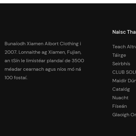
Naisc Th
Bunaíodh Xiamen Aibort Clothing i
Teach Altr
2007. Lonnaithe ag Xiamen, Fujian,
Táirge
an tSín le limistéar plandaí de 3500
Seirbhís
méadar cearnach agus níos mó ná
CLUB SOL
100 fostaí.
Maidir Dú
Catalóg
Nuacht
Físeán
Glaoigh O