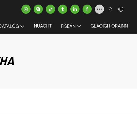
NUACHT
GLAOIGH ORAINN
CATALÓG
FÍSEÁN
THA