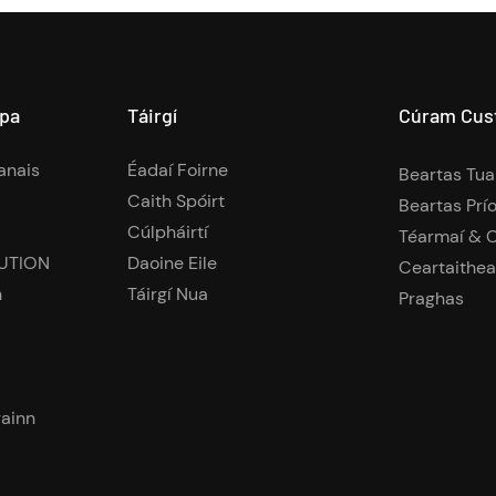
apa
Táirgí
Cúram Cust
anais
Éadaí Foirne
Beartas Tua
Caith Spóirt
Beartas Prí
Cúlpháirtí
Téarmaí & C
UTION
Daoine Eile
Ceartaithe
n
Táirgí Nua
Praghas
rainn