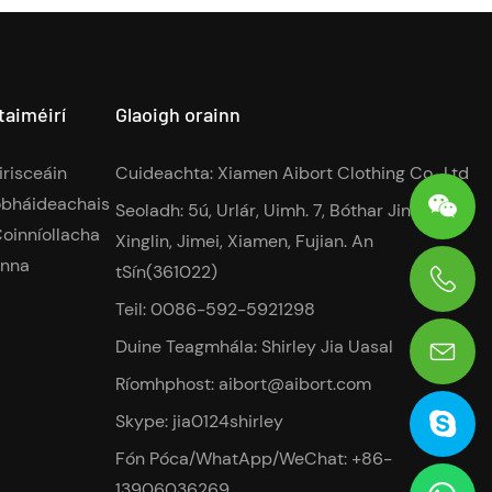
aiméirí
Glaoigh orainn
irisceáin
Cuideachta: Xiamen Aibort Clothing Co., Ltd
obháideachais
Seoladh: 5ú, Urlár, Uimh. 7, Bóthar Jinying,
oinníollacha
Xinglin, Jimei, Xiamen, Fujian. An
anna
tSín(361022)
Teil: 0086-592-5921298
0086-13906036269
Duine Teagmhála: Shirley Jia Uasal
Ríomhphost:
aibort@aibort.com
Skype: jia0124shirley
Fón Póca/WhatApp/WeChat: +86-
13906036269