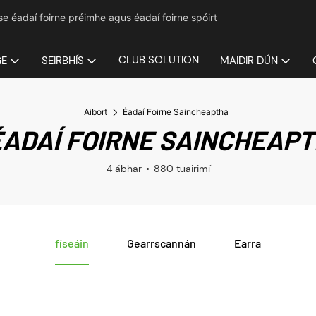
mse éadaí foirne préimhe agus éadaí foirne spóirt
CLUB SOLUTION
GE
SEIRBHÍS
MAIDIR DÚN
Aibort
Éadaí Foirne Saincheaptha
ADAÍ FOIRNE SAINCHEAP
4 ábhar
880 tuairimí
físeáin
Gearrscannán
Earra