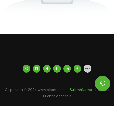
Cóipcheart © 2024
www.aibort.com
|
SuíomhName
|
Beartas
Príobháideachais