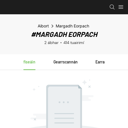
Aibort
Margadh Eorpach
#MARGADH EORPACH
2 ábhar
414 tuairimí
físeáin
Gearrscannán
Earra