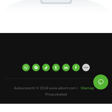
Auteursrecht © 2024
www.aibort.com
|
Sitemap
|
Privacybeleid