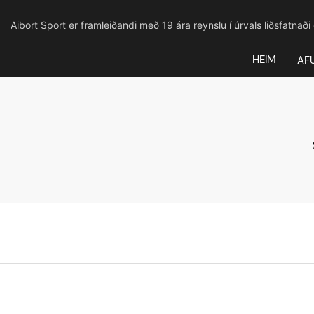
Aibort Sport er framleiðandi með 19 ára reynslu í úrvals liðsfatnaði
HEIM
AF