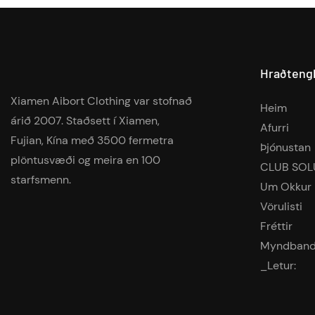
Hraðteng
Xiamen Aibort Clothing var stofnað
Heim
árið 2007. Staðsett í Xiamen,
Afurri
Fujian, Kína með 3500 fermetra
Þjónustan
plöntusvæði og meira en 100
CLUB SOL
starfsmenn.
Um Okkur
Vörulisti
Fréttir
Myndban
_Letur: