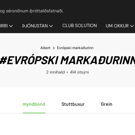
 og sérsniðnum íþróttaliðsfatnaði.
CLUB SOLUTION
URRI
ÞJÓNUSTAN
UM OKKUR
Aibort
Evrópski markaðurinn
#EVRÓPSKI MARKAÐURIN
2 innihald
414 útsýni
myndbönd
Stuttbuxur
Grein