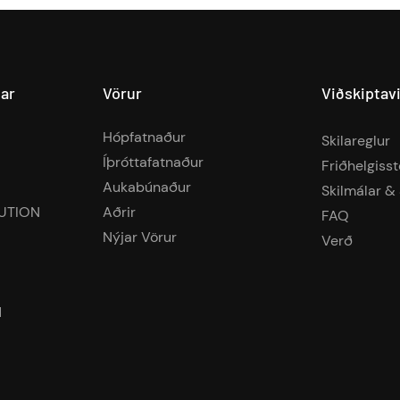
lar
Vörur
Viðskiptav
Hópfatnaður
Skilareglur
Íþróttafatnaður
Friðhelgiss
Aukabúnaður
Skilmálar & 
UTION
Aðrir
FAQ
Nýjar Vörur
Verð
d