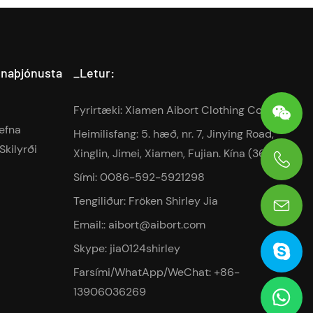
inaþjónusta
_Letur:
Fyrirtæki: Xiamen Aibort Clothing Co.,Ltd
tefna
Heimilisfang: 5. hæð, nr. 7, Jinying Road,
Skilyrði
Xinglin, Jimei, Xiamen, Fujian. Kína (361022)
Sími: 0086-592-5921298
0086-13906036269
Tengiliður: Fröken Shirley Jia
Email::
aibort@aibort.com
Skype: jia0124shirley
Farsími/WhatApp/WeChat: +86-
13906036269