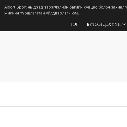
Aibort Sport нь дээд зэрэглэлийн багийн хувцас болон захиал
жилийн туршлагатай үйлдвэрлэгч юм.
ГЭР
БҮТЭЭГДЭХҮҮН