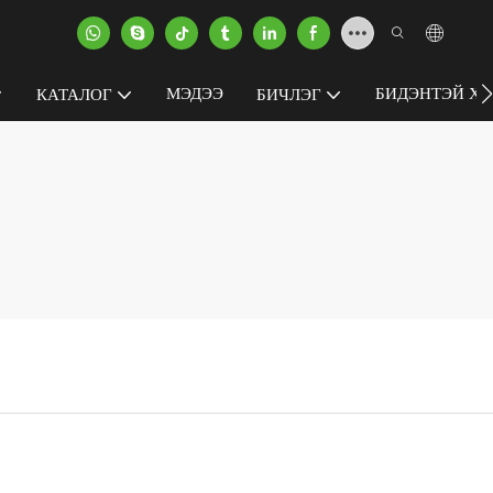
МЭДЭЭ
БИДЭНТЭЙ ХО
КАТАЛОГ
БИЧЛЭГ