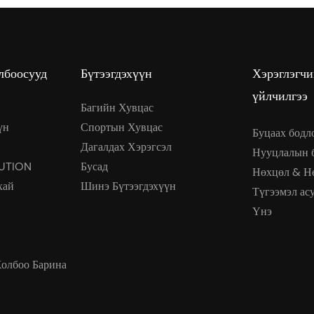
лбоосууд
Бүтээгдэхүүн
Хэрэглэгч
үйлчилгээ
Багийн Хувцас
үн
Спортын Хувцас
Буцаах бодл
Дагалдах Хэрэгсэл
Нууцлалын 
UTION
Бусад
Нөхцөл & Н
хай
Шинэ Бүтээгдэхүүн
Түгээмэл ас
Үнэ
Холбоо Барина