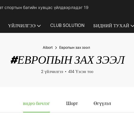
гат спортын багийн хувцас үйлдвэрлэдэг 19
CLUB SOLUTION
ҮЙЛЧИЛГЭЭ
БИДНИЙ ТУХАЙ
Aibort
Европын зах зээл
#ЕВРОПЫН ЗАХ ЗЭЭЛ
2 үйлчилгээ
414 Үзсэн тоо
видео бичлэг
Шорт
Өгүүлэл