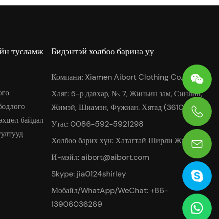
ийн тусламж
Бидэнтэй холбоо барина уу
Компани: Xiamen Aibort Clothing Co.,Ltd
ого
Хаяг: 5-р давхар, №. 7, Жиньин зам, Синлин,
бодлого
Жимэй, Шиамэн, Фүжиан. Хятад (361022)
өхцөл байдал
Утас: 0086-592-5921298
0086-13906036269
уултууд
Холбоо барих хүн: Хатагтай Ширли Жиа
И-мэйл:
aibort@aibort.com
Skype: jia0124shirley
Мобайл/WhatApp/WeChat: +86-
13906036269