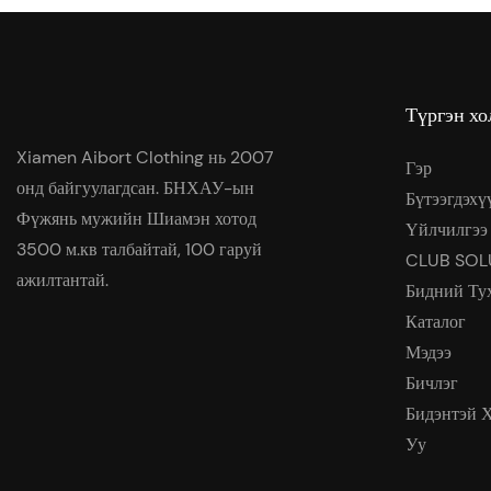
Түргэн хо
Xiamen Aibort Clothing нь 2007
Гэр
онд байгуулагдсан. БНХАУ-ын
Бүтээгдэхү
Фүжянь мужийн Шиамэн хотод
Үйлчилгээ
3500 м.кв талбайтай, 100 гаруй
CLUB SOL
ажилтантай.
Бидний Ту
Каталог
Мэдээ
Бичлэг
Бидэнтэй 
Уу