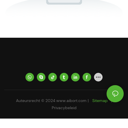
Auteursrecht © 2024
www.aibort.com
|
Sitemap
|
Privacybeleid